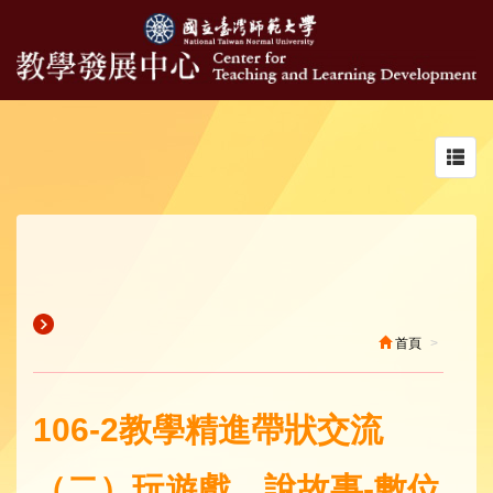
Toggl
navig
首頁
106-2教學精進帶狀交流
（二）玩遊戲、說故事-數位