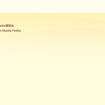
fox瀏覽器。
Mozilla Firefox.