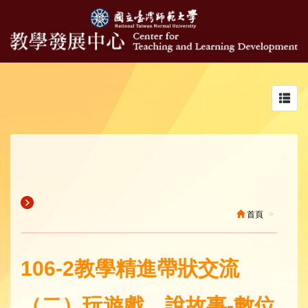
Toggl
navig
首頁
106-2教學精進帶狀交流
（二）玩遊戲、說故事-數位