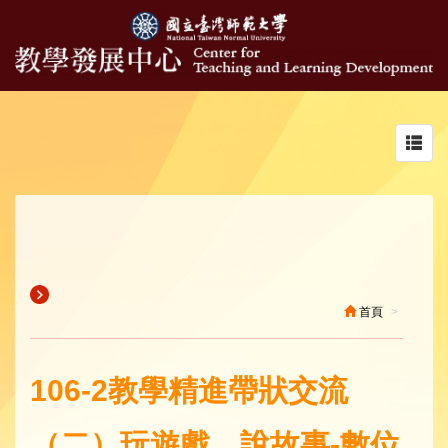
Toggl
navig
首頁
106-2教學精進帶狀交流
（二）玩遊戲、說故事-數位