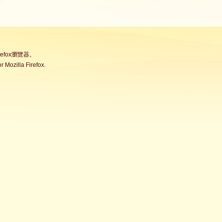
fox瀏覽器。
Mozilla Firefox.