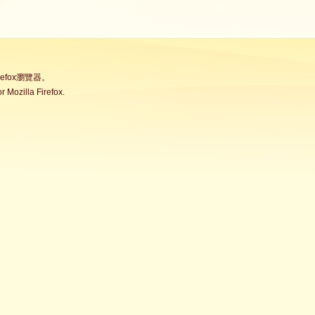
fox瀏覽器。
Mozilla Firefox.