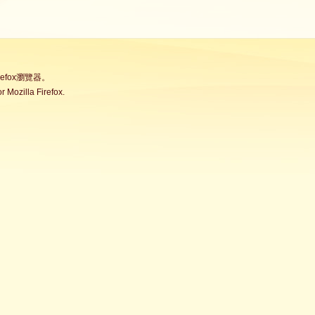
fox瀏覽器。
Mozilla Firefox.