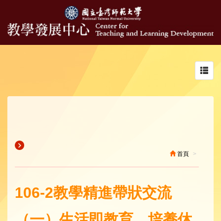
Toggl
navig
首頁
106-2教學精進帶狀交流
（一）生活即教育，培養休