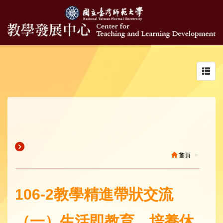
Toggl
navig
首頁
106-2教學精進帶狀交流
（一）生活即教育，培養休