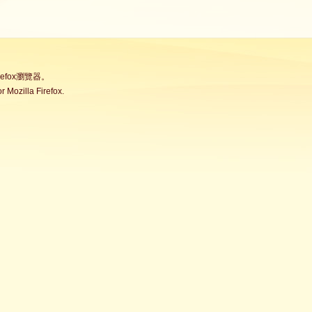
fox瀏覽器。
Mozilla Firefox.