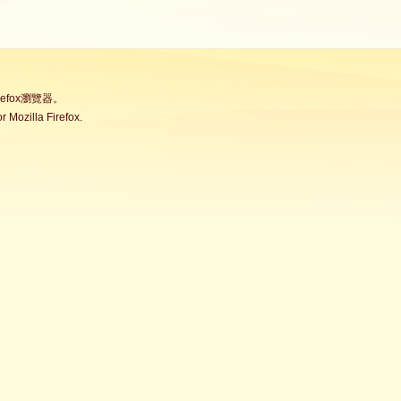
fox瀏覽器。
Mozilla Firefox.