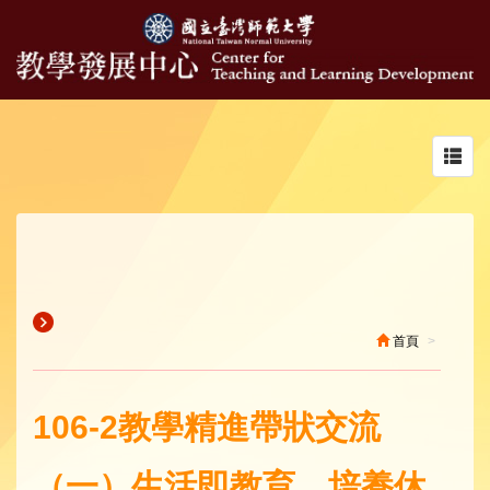
Toggl
navig
首頁
106-2教學精進帶狀交流
（一）生活即教育，培養休