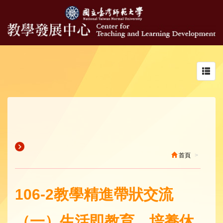
Toggl
navig
首頁
106-2教學精進帶狀交流
（一）生活即教育，培養休