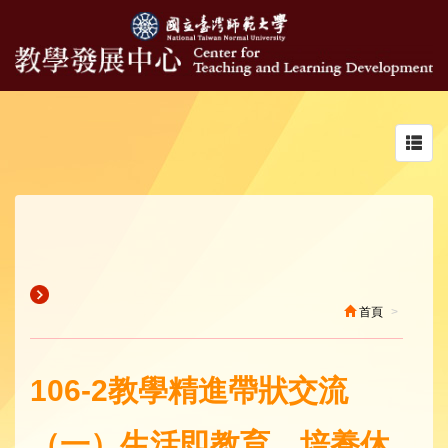
Toggl
navig
首頁
106-2教學精進帶狀交流
（一）生活即教育，培養休