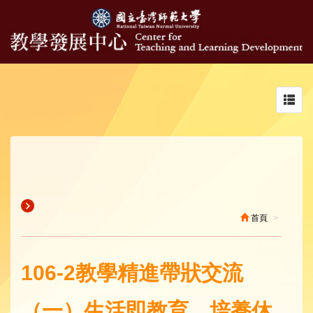
Toggl
navig
首頁
106-2教學精進帶狀交流
（一）生活即教育，培養休