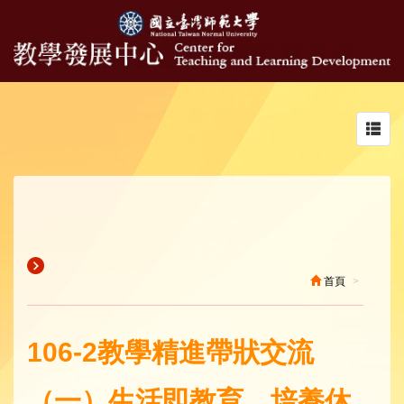
Toggl
navig
首頁
106-2教學精進帶狀交流
（一）生活即教育，培養休