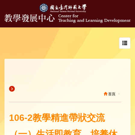
Toggl
navig
首頁
106-2教學精進帶狀交流
（一）生活即教育，培養休