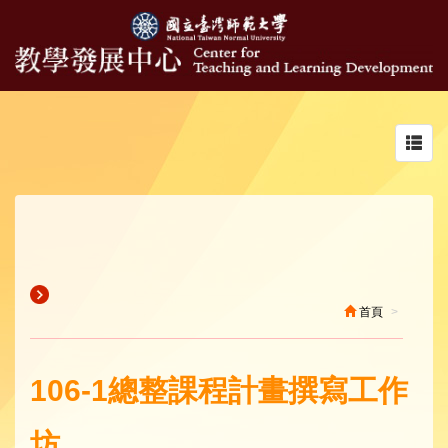
Toggl
navig
首頁
106-1總整課程計畫撰寫工作
坊