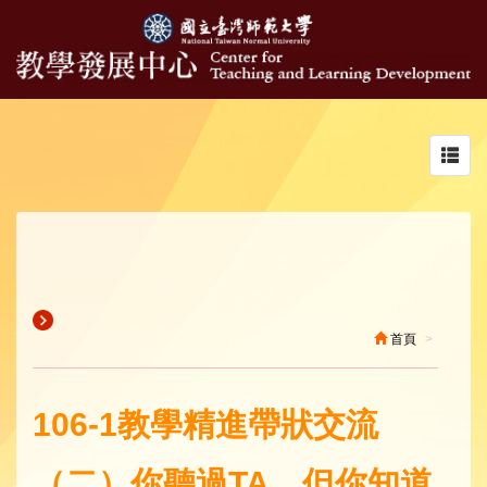
Toggl
navig
首頁
106-1教學精進帶狀交流
（二）你聽過TA，但你知道