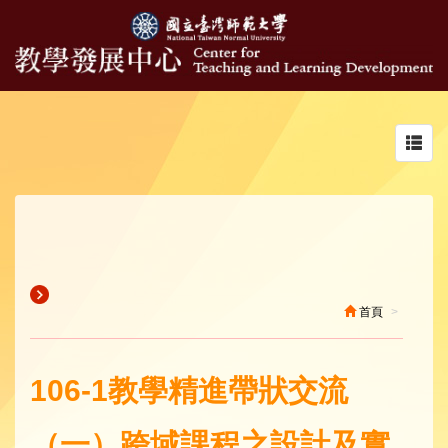
Toggl
navig
首頁
106-1教學精進帶狀交流
（一）跨域課程之設計及實