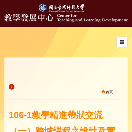
Toggl
navig
首頁
106-1教學精進帶狀交流
（一）跨域課程之設計及實