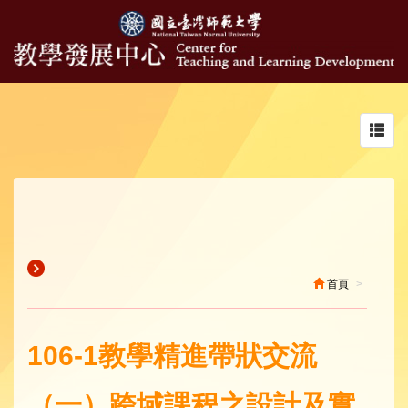
Toggl
navig
首頁
106-1教學精進帶狀交流
（一）跨域課程之設計及實