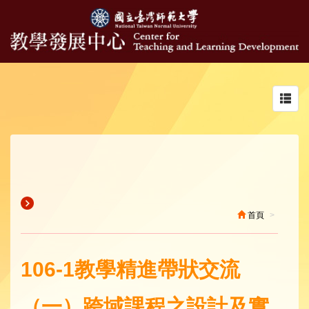
Toggl
navig
首頁
106-1教學精進帶狀交流
（一）跨域課程之設計及實