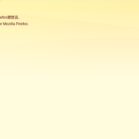
fox瀏覽器。
Mozilla Firefox.