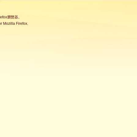
fox瀏覽器。
Mozilla Firefox.