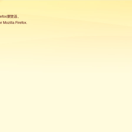
fox瀏覽器。
Mozilla Firefox.