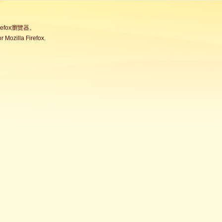
fox瀏覽器。
Mozilla Firefox.