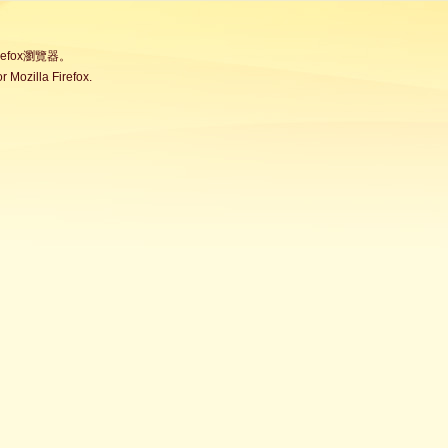
fox瀏覽器。
Mozilla Firefox.