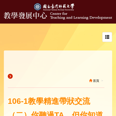
Toggl
navig
首頁
106-1教學精進帶狀交流
（二）你聽過TA，但你知道