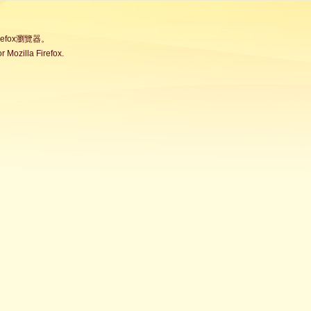
fox瀏覽器。
Mozilla Firefox.