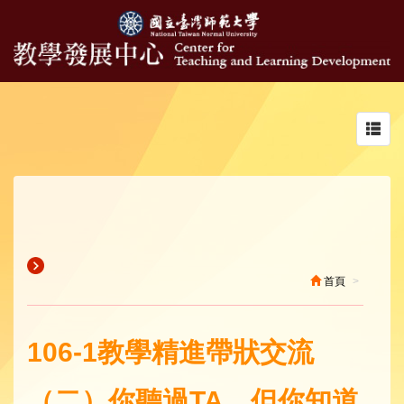
Toggl
navig
首頁
106-1教學精進帶狀交流
（二）你聽過TA，但你知道