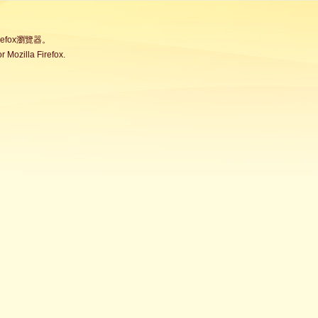
fox瀏覽器。
Mozilla Firefox.