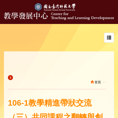
Toggl
navig
首頁
106-1教學精進帶狀交流
（三）共同課程之翻轉與創