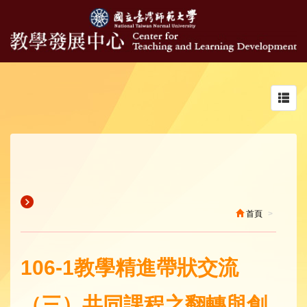
Toggl
navig
首頁
106-1教學精進帶狀交流
（三）共同課程之翻轉與創