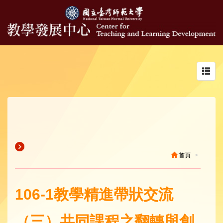
Toggl
navig
首頁
106-1教學精進帶狀交流
（三）共同課程之翻轉與創