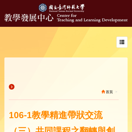
Toggl
navig
首頁
106-1教學精進帶狀交流
（三）共同課程之翻轉與創