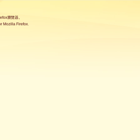
fox瀏覽器。
Mozilla Firefox.