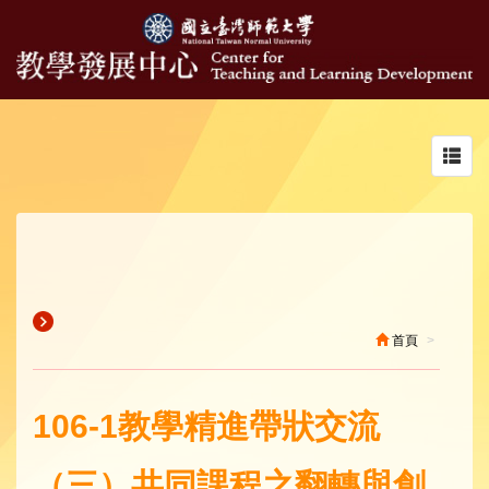
Toggl
navig
首頁
106-1教學精進帶狀交流
（三）共同課程之翻轉與創