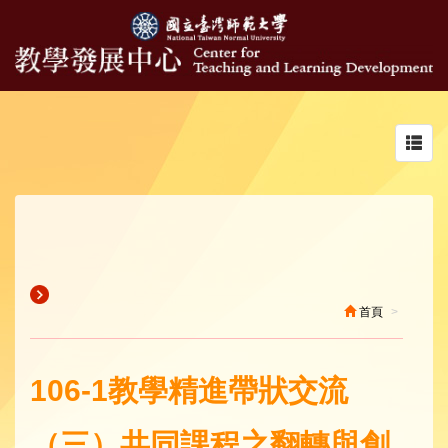
Toggl
navig
首頁
106-1教學精進帶狀交流
（三）共同課程之翻轉與創