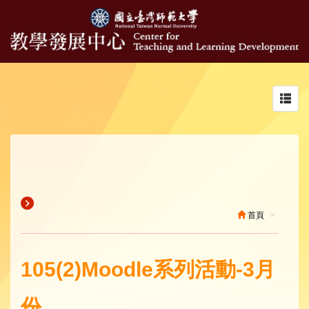
Toggl
navig
首頁
105(2)Moodle系列活動-3月
份