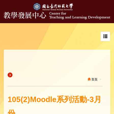
Toggl
navig
首頁
105(2)Moodle系列活動-3月
份