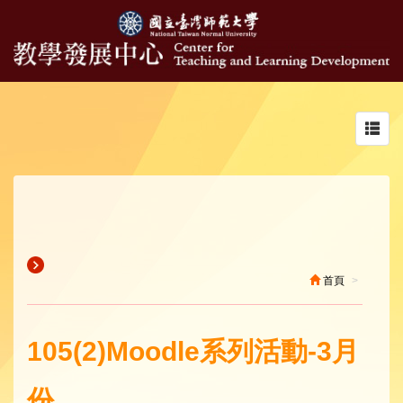
Toggl
navig
首頁
105(2)Moodle系列活動-3月
份