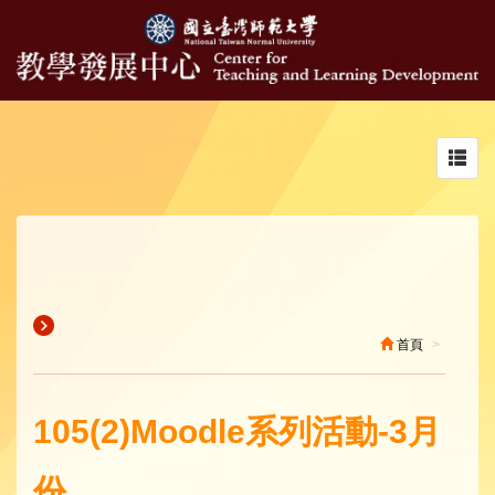
Toggl
navig
首頁
105(2)Moodle系列活動-3月
份