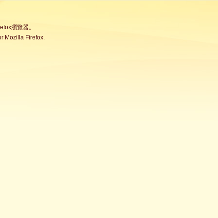
fox瀏覽器。
Mozilla Firefox.