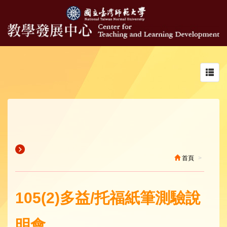
Toggl
navig
首頁
105(2)多益/托福紙筆測驗說
明會