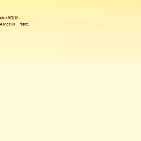
fox瀏覽器。
Mozilla Firefox.