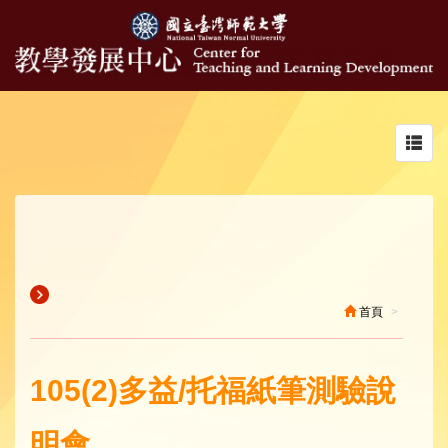
Toggl
navig
首頁
105(2)多益/托福紙筆測驗說
明會