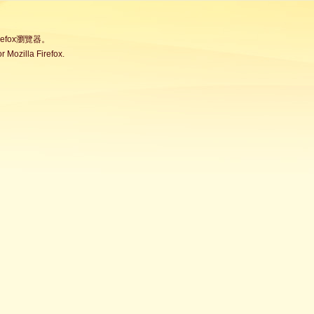
fox瀏覽器。
Mozilla Firefox.