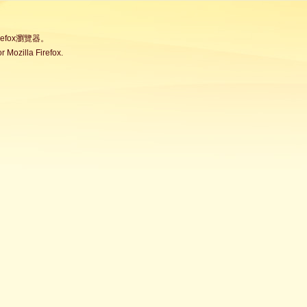
fox瀏覽器。
Mozilla Firefox.