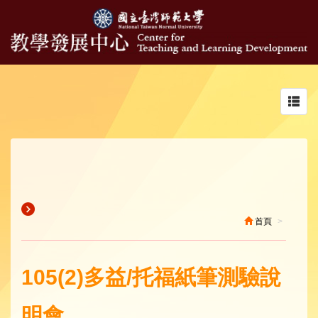
Toggl
navig
首頁
105(2)多益/托福紙筆測驗說
明會